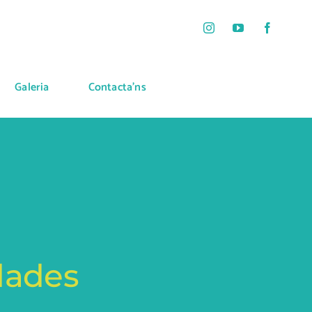
Galeria
Contacta’ns
 dades