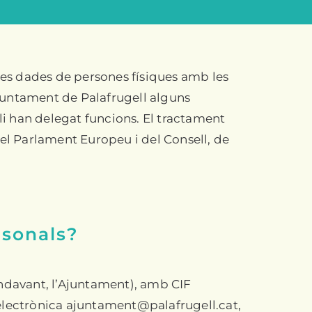
 les dades de persones físiques amb les
’Ajuntament de Palafrugell alguns
 li han delegat funcions. El tractament
l Parlament Europeu i del Consell, de
rsonals?
endavant, l’Ajuntament), amb CIF
a electrònica ajuntament@palafrugell.cat,