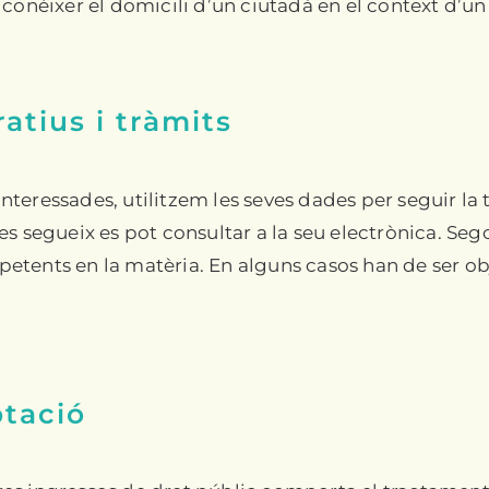
 conèixer el domicili d’un ciutadà en el context d’u
tius i tràmits
 interessades, utilitzem les seves dades per seguir la
es segueix es pot consultar a la seu electrònica. S
etents en la matèria. En alguns casos han de ser o
ptació