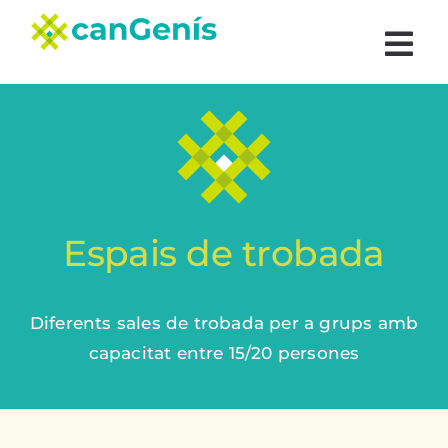
Skip
to
Togg
content
Navi
Home
Serveis
Programació d’activitats
Espais de trobada
Els espais
Diferents sales de trobada per a grups amb
capacitat entre 15/20 persones
Participa
Galeria