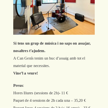
Contacta’ns
Si tens un grup de música i no saps on assajar,
nosaltres t’ajudem.
A Can Genís tenim un buc d’assaig amb tot el
material que necessites.
Vine’l a veure!
Preus
:
Hores lliures (sessions de 2h)- 11 €
Paquet de 4 sessions de 2h cada una – 35,20 €
Paquet Jove: 4 sessions de 2 h (< 16 anys) – 33 €